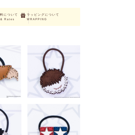
料について
ラッピングについて
 & Rates
WRAPPING
UT
SOLD OUT
 (ギズモ)
グレムリン 毛玉ヘアゴム (ギズモ)
（税込）
￥4,180 （税込）