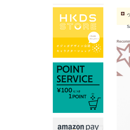
S
Recom