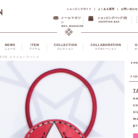
ショッピングガイド
|
よくある質問
|
お問い合わせ
メールマガジ
ショッピングバッグ (0)
ン
NEWS
ITEM
COLLECTION
COLLABORATION
O
ニュース
アイテム
コレクション
コラボレーション
オ
MIYA スマイルヘアバンド
T
no
co
si
ma
pr