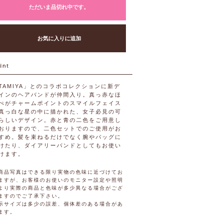
ただいま品切れ中です。
お気に入りに追加
TAMIYA」とのコラボコレクションに新デ
インのヘアバンドが仲間入り。真っ赤なほ
ぺがチャームポイントのスマイルフェイス
真っ白な星の中に描かれた、女子必見の可
らしいデザイン。赤と青の二色をご用意し
おりますので、二色セットでのご使用がお
すめ。髪を束ねるだけでなく腕やバッグに
けたり、ダイアリーバンドとしてもお使い
けます。
商品写真はできる限り実物の色味に近づけてお
ますが、お客様のお使いのモニター設定や照明
より実際の商品と色味が多少異なる場合がござ
ますのでご了承下さい。
示サイズは多少の誤差、個体差のある場合があ
ます。