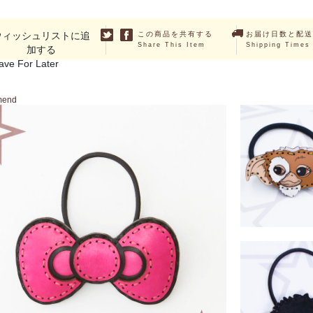
ウィッシュリストに追
この商品を共有する
お届け日数と配送
Share This Item
Shipping Times
加する
ave For Later
mend
SOLD O
グレムリン ヘアゴム
￥4,950 