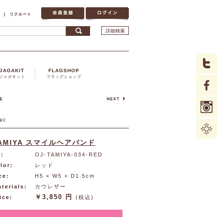
|
リクルート
詳細検索
JAGAKIT
FLAGSHOP
ジャガキット
フラッグショップ
AMIYA スマイルヘアバンド
:
OJ-TAMIYA-034-RED
lor:
レッド
ze:
H5 × W5 × D1.5cm
terials:
カウレザー
￥3,850 円
ice:
(税込)