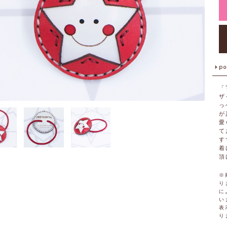
「
ザ
っ
が
愛
て
す
着
頂
※
り
に
い
表
り