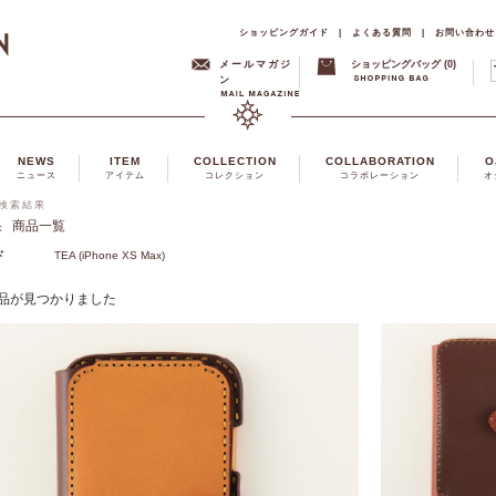
ショッピングガイド
|
よくある質問
|
お問い合わせ
メールマガジ
ショッピングバッグ (0)
ン
NEWS
ITEM
COLLECTION
COLLABORATION
O
ニュース
アイテム
コレクション
コラボレーション
オ
」の検索結果
果
商品一覧
ド
TEA (iPhone XS Max)
品が見つかりました