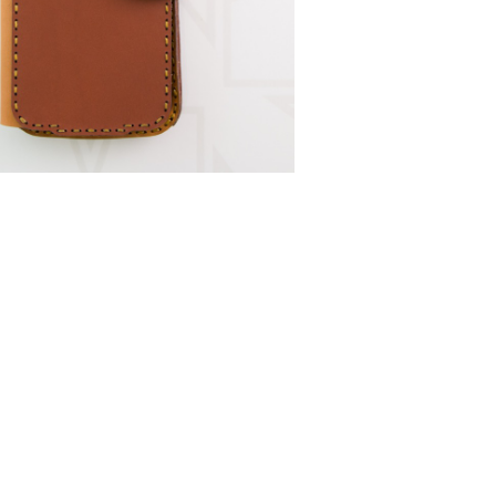
TEA (iPhone XS Max)
￥16,280 （税込）