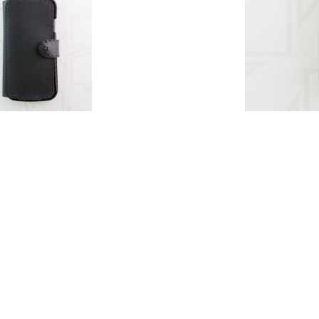
EA (iPhone XS Max)
￥16,280 （税込）