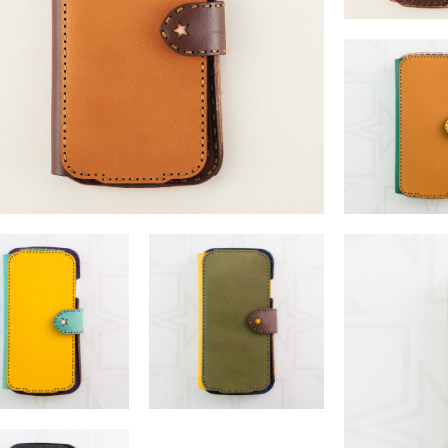
TEA (iPhone 
￥16,280 
TEA (iPhone XS Max)
TEA (iPhone 
￥16,280 （税込）
￥16,280 
EA (iPhone XS Max)
TEA (iPhone XS Max)
￥16,280 （税込）
￥16,280 （税込）