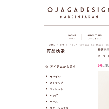
HOME
ABOUT US
ホーム
アバウトアス
HOME
>
全て
> 「TEA (iPhone XS Max)
検索結
商品検索
キーワー
9件
の商
モバイル
ストラップ
ウォレット
バッグ
ケース
ステーショナリー