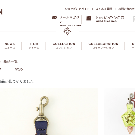
ショッピングガイド
|
よくある質問
|
お問い合わせ
メールマガジ
ショッピングバッグ (0)
ン
NEWS
ITEM
COLLECTION
COLLABORATION
O
ニュース
アイテム
コレクション
コラボレーション
オ
果
商品一覧
ド
PAVO
商品が見つかりました