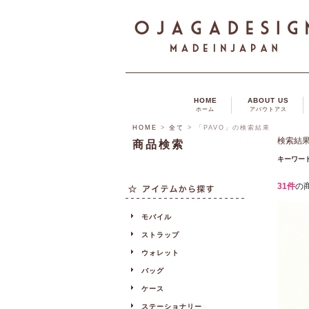
HOME
ABOUT US
ホーム
アバウトアス
HOME
>
全て
> 「PAVO」の検索結果
検索結
商品検索
キーワー
31件
の
モバイル
ストラップ
ウォレット
バッグ
ケース
ステーショナリー