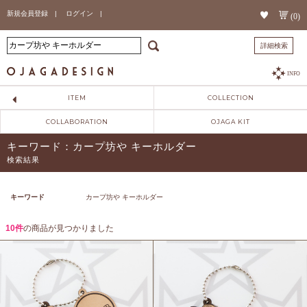
新規会員登録 |
ログイン |
(0)
詳細検索
INFO
ITEM
COLLECTION
COLLABORATION
OJAGA KIT
キーワード：カープ坊や キーホルダー
検索結果
キーワード
カープ坊や キーホルダー
10件
の商品が見つかりました