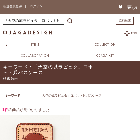
新規会員登録 |
ログイン |
(0)
詳細検索
INFO
ITEM
COLLECTION
COLLABORATION
OJAGA KIT
キーワード：「天空の城ラピュタ」ロボ
ット兵パスケース
検索結果
キーワード
「天空の城ラピュタ」ロボット兵パスケース
1件
の商品が見つかりました